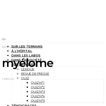
SUR LES TERRAINS
ARTICLES PAR TAG
À L’HÔPITAL
DANS LES LABOS
myélome
DANS LA SOCIÉTÉ
SUR LE PAPIER
LEXIQUE
REVUE DE PRESSE
QUIZ
1 ARTICLE
QUIZ N°1
QUIZ N°2
QUIZ N°3
QUIZ N°4
QUIZ N°5
TÉMOIGNAGES