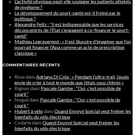
L’activité physique peut-elle soulager les patients atteints
de myélome ?
Le développement du sport-santé est-il freiné par le
politique ?
Alexandre Feltz : “Il est indispensable que les services
déconcentrés de l’État s’engagent à co-financer le sport-
santé”
Mathieu Legraverend : « Il est illusoire d’imaginer que l’on
pourrait financer l’Apa comme un acte de prescription
classique »
COMMENTAIRES RÉCENTS
Rose
dans
Adriana Di Cola : « Pendant l’ultra-trail, j’avais
envie de crier à tout le monde que j’étais sous chimio »
Bignon
dans
Pascale Gambe : “Oui, c’est possible de
courir”
Nogué
dans
Pascale Gambe : “Oui, c’est possible de
courir”
Hubert à vélo
dans
Quand Envoyé Spécial veut freiner les
bienfaits du vélo électrique
Codarin
dans
Quand Envoyé Spécial veut freiner les
bienfaits du vélo électrique