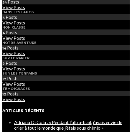
Posts
34
View Posts
DANS LES LABOS
Posts
4
View Posts
NON CLASSÉ
Posts
4
View Posts
NOTRE AVENTURE
Posts
14
View Posts
SUR LE PAPIER
Posts
9
View Posts
SUR LES TERRAINS
Posts
17
View Posts
TÉMOIGNAGES
Posts
12
View Posts
ARTICLES RÉCENTS
Adriana Di Cola : « Pendant l’ultra-trail, j’avais envie de
crier à tout le monde que j’étais sous chimio »