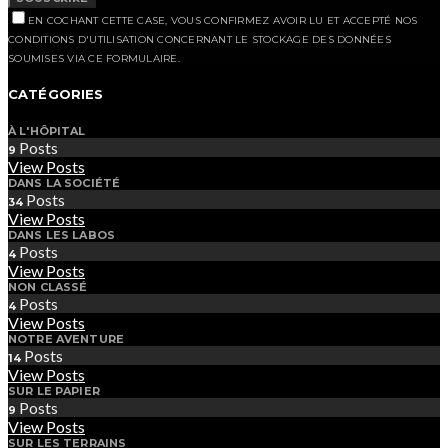
EN COCHANT CETTE CASE, VOUS CONFIRMEZ AVOIR LU ET ACCEPTÉ NOS
CONDITIONS D'UTILISATION CONCERNANT LE STOCKAGE DES DONNÉES
SOUMISES VIA CE FORMULAIRE.
CATÉGORIES
À L'HÔPITAL
Posts
9
View Posts
DANS LA SOCIÉTÉ
Posts
34
View Posts
DANS LES LABOS
Posts
4
View Posts
NON CLASSÉ
Posts
4
View Posts
NOTRE AVENTURE
Posts
14
View Posts
SUR LE PAPIER
Posts
9
View Posts
SUR LES TERRAINS