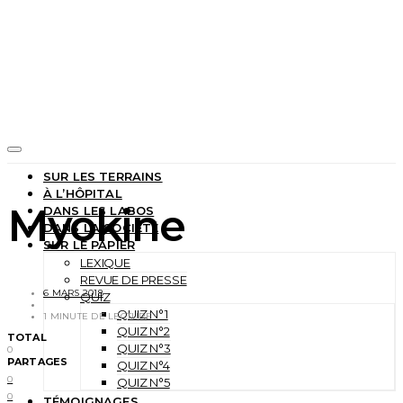
SUR LES TERRAINS
À L’HÔPITAL
Myokine
DANS LES LABOS
DANS LA SOCIÉTÉ
SUR LE PAPIER
LEXIQUE
REVUE DE PRESSE
6 MARS 2018
QUIZ
QUIZ N°1
1 MINUTE DE LECTURE
QUIZ N°2
TOTAL
QUIZ N°3
0
PARTAGES
QUIZ N°4
0
QUIZ N°5
0
TÉMOIGNAGES