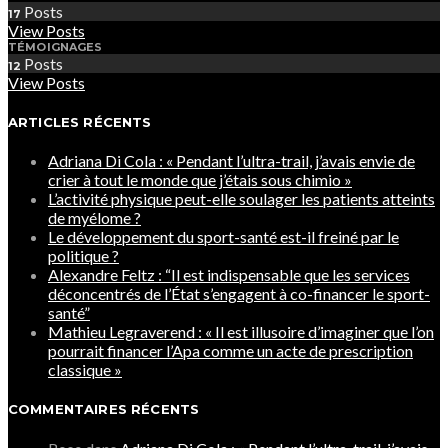
Posts
17
View Posts
TÉMOIGNAGES
Posts
12
View Posts
ARTICLES RÉCENTS
Adriana Di Cola : « Pendant l’ultra-trail, j’avais envie de
crier à tout le monde que j’étais sous chimio »
L’activité physique peut-elle soulager les patients atteints
de myélome ?
Le développement du sport-santé est-il freiné par le
politique ?
Alexandre Feltz : “Il est indispensable que les services
déconcentrés de l’État s’engagent à co-financer le sport-
santé”
Mathieu Legraverend : « Il est illusoire d’imaginer que l’on
pourrait financer l’Apa comme un acte de prescription
classique »
COMMENTAIRES RÉCENTS