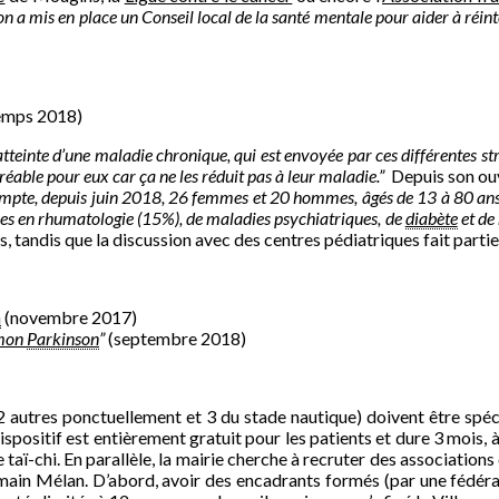
on a mis en place un Conseil local de la santé mentale pour aider à réint
emps 2018)
 atteinte d’une maladie chronique, qui est envoyée par ces différentes st
gréable pour eux car ça ne les réduit pas à leur maladie.”
Depuis son ouv
pte, depuis juin 2018, 26 femmes et 20 hommes, âgés de 13 à 80 ans ; 2
ées en rhumatologie (15%), de maladies psychiatriques, de
diabète
et de
es, tandis que la discussion avec des centres pédiatriques fait part
n
(novembre 2017)
 mon
Parkinson
”
(septembre 2018)
 2 autres ponctuellement et 3 du stade nautique) doivent être spéc
 dispositif est entièrement gratuit pour les patients et dure 3 mois
 taï-chi.
En parallèle, la mairie cherche à recruter des associations q
ain Mélan. D’abord, avoir des encadrants formés (par une fédérati