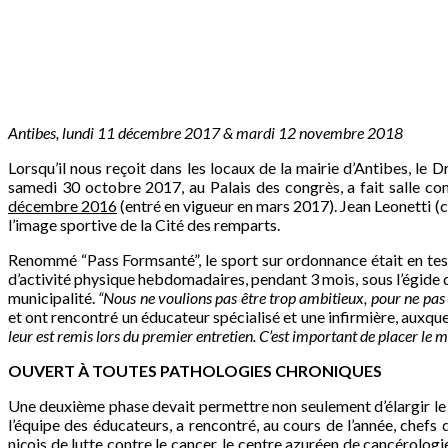
Antibes, lundi 11 décembre 2017 & mardi 12 novembre 2018
Lorsqu’il nous reçoit dans les locaux de la mairie d’Antibes, le D
samedi 30 octobre 2017, au Palais des congrès, a fait salle c
décembre 2016
(entré en vigueur en mars 2017). Jean Leonetti (
l’image sportive de la Cité des remparts.
Renommé “Pass Formsanté”, le sport sur ordonnance était en tes
d’activité physique hebdomadaires, pendant 3 mois, sous l’égide du
municipalité.
“Nous ne voulions pas être trop ambitieux, pour ne pas 
et ont rencontré un éducateur spécialisé et une infirmière, auxq
leur est remis lors du premier entretien. C’est important de placer le m
OUVERT À TOUTES PATHOLOGIES CHRONIQUES
Une deuxième phase devait permettre non seulement d’élargir le c
l’équipe des éducateurs, a rencontré, au cours de l’année, chefs 
niçois de lutte contre le cancer, le
centre azuréen de cancérologi