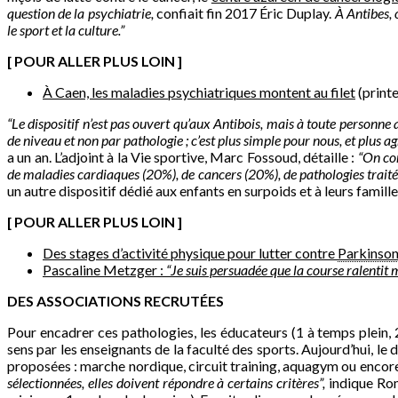
question de la psychiatrie,
confiait fin 2017 Éric Duplay.
À Antibes, 
le sport et la culture.”
[ POUR ALLER PLUS LOIN ]
À Caen, les maladies psychiatriques montent au filet
(print
“Le dispositif n’est pas ouvert qu’aux Antibois, mais à toute personne
de niveau et non par pathologie ; c’est plus simple pour nous, et plus a
a un an. L’adjoint à la Vie sportive, Marc Fossoud, détaille :
“
On com
de maladies cardiaques (20%), de cancers (20%), de pathologies trait
un autre dispositif dédié aux enfants en surpoids et à leurs famill
[ POUR ALLER PLUS LOIN ]
Des stages d’activité physique pour lutter contre
Parkinso
Pascaline Metzger :
“Je suis persuadée que la course ralentit
DES ASSOCIATIONS RECRUTÉES
Pour encadrer ces pathologies, les éducateurs (1 à temps plein,
sens par les enseignants de la faculté des sports. Aujourd’hui, le
proposées : marche nordique, circuit training, aquagym ou encore
sélectionnées, elles doivent répondre à certains critères”,
indique Rom