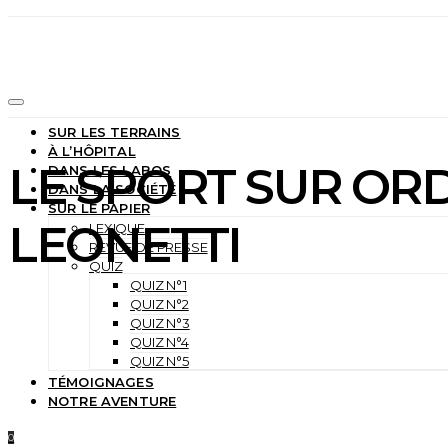
SUR LES TERRAINS
À L’HÔPITAL
LE SPORT SUR OR
DANS LES LABOS
DANS LA SOCIÉTÉ
SUR LE PAPIER
LEONETTI
LEXIQUE
REVUE DE PRESSE
QUIZ
QUIZ N°1
QUIZ N°2
QUIZ N°3
QUIZ N°4
QUIZ N°5
TÉMOIGNAGES
NOTRE AVENTURE
0