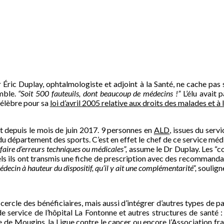
r Éric Duplay, ophtalmologiste et adjoint à la Santé, ne cache pas 
omble.
“Soit 500 fauteuils, dont beaucoup de médecins !”
L’élu avait 
célèbre pour sa
loi d’avril 2005 relative aux droits des malades et à l
t depuis le mois de juin 2017. 9 personnes en
ALD
, issues du ser
 département des sports. C’est en effet le chef de ce service médic
faire d’erreurs techniques ou médicales”,
assume le Dr Duplay. Les “co
uels ils ont transmis une fiche de prescription avec des recommand
édecin à hauteur du dispositif, qu’il y ait une complémentarité”,
souligne
ercle des bénéficiaires, mais aussi d’intégrer d’autres types de p
de service de l’hôpital La Fontonne et autres structures de santé :
e
de Mougins, la
Ligue contre le cancer
ou encore l’
Association fr