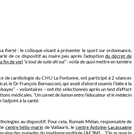
sa fierté : le colloque visant à présenter le sport sur ordonnance,
parlé de ce dispositif au maire peu après l’adoption
du décret de
a fin de vie
)
“a tout de suite dit oui”
: voilà de quoi mettre en lumière
vice de cardiologie du CHU La Fontonne, ont participé à 2 séances
al, le Dr François Bernasconi, qui avait d’abord soumis l’idée à la
bayes” – volontaires – ont été sélectionnés après un test d’effort
ations médicales.
“Un carnet de liaison entre l’éducateur et le médecin
 l’adjoint à la santé.
athologies au dispositif. Pour cela, Romain Mélan, responsable de
 le
centre hélio-marin
de Vallauris, le
centre Antoine-Lacassagne
ançaise des malades du myélome multiple
(AF3M)…
“On se pose la