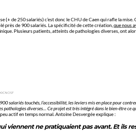
(+ de 250 salariés) c’est donc le CHU de Caen qui rafle la mise. C’e
é près de 900 salariés. La spécificité de cette création,
que nous a
que. Plusieurs patients, atteints de pathologies diverses, ont alors
. ©CNOSF
900 salariés touchés, l’accessibilité, les leviers mis en place pour contrer
es pathologies diverses… Ce projet est très intégré dans le bien-être ce 
lic peu actif en temps normal. Antoine Desvergée explique :
i viennent ne pratiquaient pas avant. Et ils re