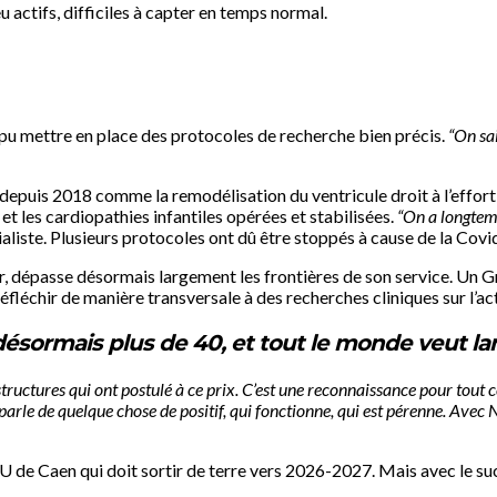
 actifs, difficiles à capter en temps normal.
t pu mettre en place des protocoles de recherche bien précis.
“On sai
depuis 2018 comme la remodélisation du ventricule droit à l’effort 
t les cardiopathies infantiles opérées et stabilisées.
“On a longtemps
ialiste. Plusieurs protocoles ont dû être stoppés à cause de la Covi
er, dépasse désormais largement les frontières de son service. Un 
fléchir de manière transversale à des recherches cliniques sur l’act
sormais plus de 40, et tout le monde veut lanc
tructures qui ont postulé à ce prix. C’est une reconnaissance pour tout c
 parle de quelque chose de positif, qui fonctionne, qui est pérenne. Avec
U de Caen qui doit sortir de terre vers 2026-2027. Mais avec le succ