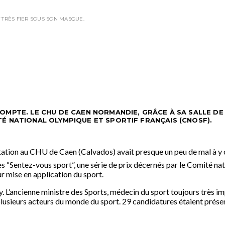
 TRÈS FIER SOUS SON MASQUE.
OMPTE. LE CHU DE CAEN NORMANDIE, GRÂCE À SA SALLE DE
É NATIONAL OLYMPIQUE ET SPORTIF FRANÇAIS (CNOSF).
ation au CHU de Caen (Calvados) avait presque un peu de mal à y 
“Sentez-vous sport”, une série de prix décernés par le Comité na
r mise en application du sport.
ury. L’ancienne ministre des Sports, médecin du sport toujours très
plusieurs acteurs du monde du sport. 29 candidatures étaient prése