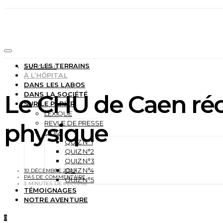
SUR LES TERRAINS
À L'HÔPITAL
À L’HÔPITAL
DANS LES LABOS
Le CHU de Caen réc
DANS LA SOCIÉTÉ
SUR LE PAPIER
LEXIQUE
physique
REVUE DE PRESSE
QUIZ
QUIZ N°1
QUIZ N°2
QUIZ N°3
QUIZ N°4
10 DÉCEMBRE 2020
PAS DE COMMENTAIRE
QUIZ N°5
3 MINUTES DE LECTURE
TÉMOIGNAGES
NOTRE AVENTURE
0