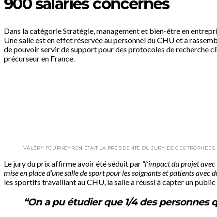
900 salariés concernés
Dans la catégorie Stratégie, management et bien-être en entreprise 
Une salle est en effet réservée au personnel du CHU et a rassembl
de pouvoir servir de support pour des protocoles de recherche clini
précurseur en France.
VALÉRY FOURNEYRON ÉTAIT LA PRÉSIDENTE DU JURY DE CES TROPHÉES
Le jury du prix affirme avoir été séduit par
“l’impact du projet avec 
mise en place d’une salle de sport pour les soignants et patients avec d
les sportifs travaillant au CHU, la salle a réussi à capter un pub
“On a pu étudier que 1/4 des personnes qu