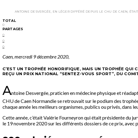
ANTOINE DESVERGÉE, EN LÉGER DIFFÉRÉ DEPUIS LE CHU DE CAEN, ÉTAIT
TOTAL
0
PARTAGES
0
0
0
Caen, mercredi 9 décembre 2020,
C’EST UN TROPHÉE HONORIFIQUE, MAIS UN TROPHÉE QUI C
REÇU UN PRIX NATIONAL “SENTEZ-VOUS SPORT”, DU COMIT
A
ntoine Desvergée, praticien en médecine physique et réadapt
CHU de Caen Normandie se retrouvait sur le podium des trophées 
chaque année les meilleurs organismes, publics ou privés, dans leu
Cette année, c’était Valérie Fourneyron qui était présidente du j
le 19 novembre 2020 sur les différents dossiers de ce prix, avec 